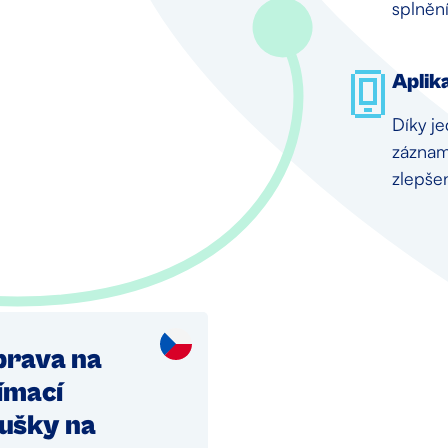
splněn
Aplika
Díky j
záznam
zlepšen
prava na
jímací
ušky na