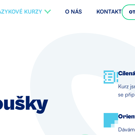
AZYKOVÉ KURZY
O NÁS
KONTAKT
O
Cílen
Kurz js
se přip
oušky
Orien
Dáváme