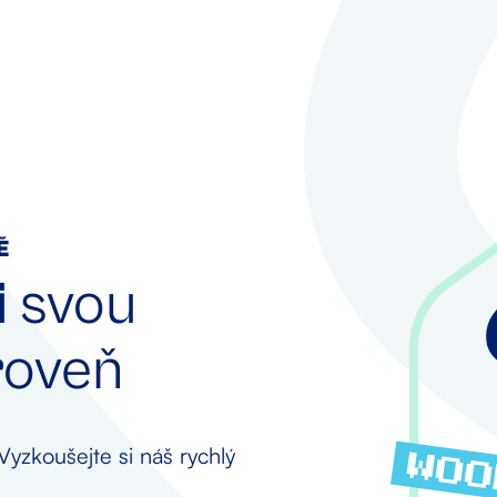
Ě
i
svou
roveň
Vyzkoušejte si náš rychlý