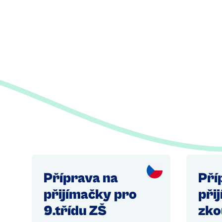
Příprava na
Pří
přijímačky pro
při
9.třídu ZŠ
zko