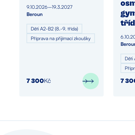
osm
9.10.2026
–
19.3.2027
gym
Beroun
tří
Děti A2-B2 (8.-9. třída)
6.10.2
Příprava na přijímací zkoušky
Berou
Děti 
Příp
7 300
Kč
7 30