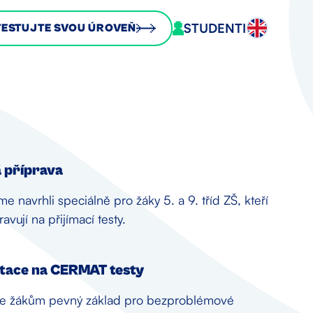
STUDENTI
TESTUJTE SVOU ÚROVEŇ
á příprava
me navrhli speciálně pro žáky 5. a 9. tříd ZŠ, kteří
ravují na přijímací testy.
tace na CERMAT testy
 žákům pevný základ pro bezproblémové