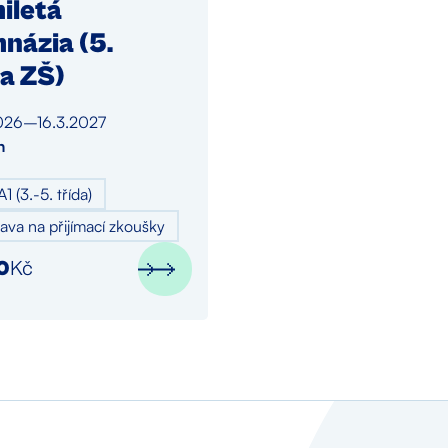
iletá
názia (5.
da ZŠ)
026
–
16.3.2027
n
A1 (3.-5. třída)
rava na přijímací zkoušky
0
Kč