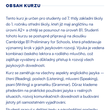
OBSAH KURZU
Tento kurz je určen pro studenty od 7. třídy základní školy
do 1. ročníku střední školy, kteří již mají angličtinu na
úrovni A2+ a chtějí se posunout na úroveň B1. Studenti
tohoto kurzu se postupně připravují na zkoušku
Cambridge B1 Preliminary for Schools, která představuje
významný krok v jejich jazykovém rozvoji. Výuka je vedena
kombinací českého lektora a rodilého mluvčího, což
zajišťuje vyvážený a důkladný přístup k rozvoji všech
jazykových dovedností.
Kurz se zaměřuje na všechny aspekty anglického jazyka –
čtení (Reading), poslech (Listening), mluvení (Speaking),
psaní (Writing) a gramatiku (Grammar). Důraz klademe
především na praktické používání jazyka v reálných
situacích, rozvoj komunikačních dovedností a budování
jistoty při samostatném vyjadřování.
Studenti pracují s delšími texty a náročnějšími poslechy,