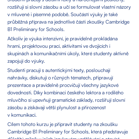
rozšiřují si slovní zásobu a učí se formulovat vlastní názory
v mluvené i písemné podobě. Součástí výuky je také
průběžná příprava na jednotlivé části zkoušky Cambridge
B1 Preliminary for Schools.
Ačkoliv je výuka intenzivní, je pravidelně prokládána
hrami, projektovou prací, aktivitami ve dvojicích i
skupinách a komunikačními úkoly, které studenty aktivně
zapojují do výuky.
Studenti pracují s autentickými texty, poslouchají
nahrávky, diskutují o různých tématech, připravují
prezentace a pravidelně procvičují všechny jazykové
dovednosti. Díky kombinaci českého lektora a rodilého
mluvčího si upevňují gramatické základy, rozšiřují slovní
zásobu a získávají větší plynulost a přirozenost
v komunikaci.
Cílem tohoto kurzu je připravit studenty na zkoušku
Cambridge B1 Preliminary for Schools, která představuje