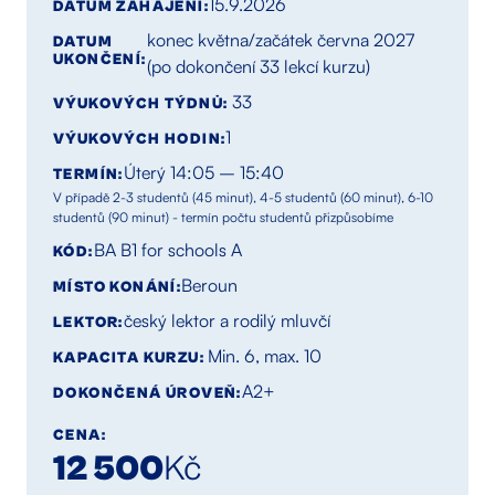
15.9.2026
DATUM ZAHÁJENÍ:
konec května/začátek června 2027
DATUM
UKONČENÍ:
(po dokončení 33 lekcí kurzu)
33
VÝUKOVÝCH TÝDNŮ:
1
VÝUKOVÝCH HODIN:
Úterý 14:05 – 15:40
TERMÍN:
V případě 2-3 studentů (45 minut), 4-5 studentů (60 minut), 6-10
studentů (90 minut) - termín počtu studentů přizpůsobíme
BA B1 for schools A
KÓD:
Beroun
MÍSTO KONÁNÍ:
český lektor a rodilý mluvčí
LEKTOR:
Min. 6, max. 10
KAPACITA KURZU:
A2+
DOKONČENÁ ÚROVEŇ:
CENA:
12 500
Kč