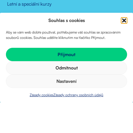
Letní a speciální kurzy
Příprava na přijímací zkoušky
Souhlas s cookies
Čeština pro cizince
Aby se vám web dobře používal, potřebujeme váš souhlas se zpracováním
souborů cookies. Souhlas udělíte kliknutím na tlačítko Přijmout.
RYCHLÝ KONTAKT
Přijmout
+420 606 193 709
Odmítnout
info@jill.cz
Nastavení
ZOBRAZIT POBOČKY
Zásady cookies
Zásady ochrany osobních údajů